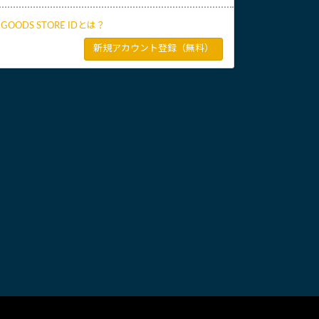
L GOODS STORE IDとは？