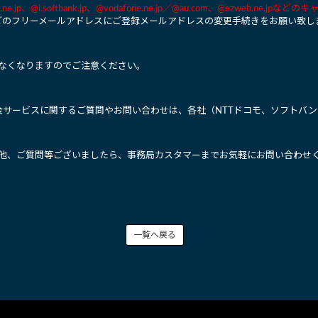
ank.ne.jp、@i.softbank.jp、@vodafone.ne.jp／@au.com、@ezweb.n
などのフリーメールアドレスにご登録メールアドレスの変更手続きをお願い致し
なくなりますのでご注意ください。
ト
料金サービスに関するご質問やお問い合わせは、各社（NTTドコモ、ソフトバン
他、ご質問等ございましたら、事務局カスタマーまでお気軽にお問い合わせ
一覧へ戻る